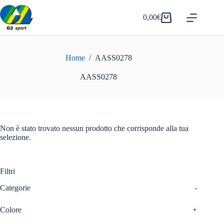
Salta
al
0,00
€
Carrello
contenuto
Home
/
AASS0278
AASS0278
Non è stato trovato nessun prodotto che corrisponde alla tua
selezione.
Filtri
Categorie
-
Colore
+