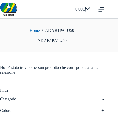
Salta
al
0,00
€
Carrello
contenuto
Home
/
ADAB1PA1U59
ADAB1PA1U59
Non è stato trovato nessun prodotto che corrisponde alla tua
selezione.
Filtri
Categorie
-
Colore
+