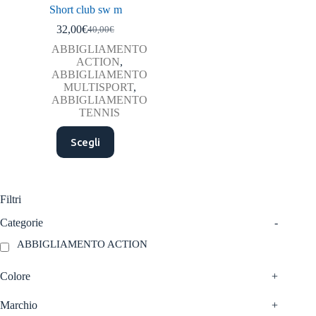
Short club sw m
32,00
€
40,00
€
Il
Il
prezzo
prezzo
ABBIGLIAMENTO
originale
attuale
ACTION
,
era:
è:
ABBIGLIAMENTO
40,00€.
32,00€.
MULTISPORT
,
ABBIGLIAMENTO
TENNIS
Questo
Scegli
prodotto
ha
più
varianti.
Le
Filtri
opzioni
possono
Categorie
-
essere
ABBIGLIAMENTO ACTION
scelte
nella
pagina
Colore
+
del
prodotto
Marchio
+