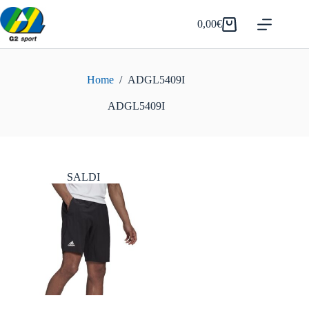
Salta
al
0,00
€
Carrello
contenuto
Home
/
ADGL5409I
ADGL5409I
SALDI