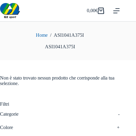
Salta
al
0,00
€
Carrello
contenuto
Home
/
ASI1041A375I
ASI1041A375I
Non è stato trovato nessun prodotto che corrisponde alla tua
selezione.
Filtri
Categorie
-
Colore
+