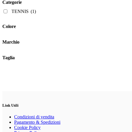
Categorie
possono
essere
TENNIS
(1)
scelte
nella
pagina
Colore
del
prodotto
Marchio
Taglia
Link Utili
Condizioni di vendita
Pagamento & Spedizioni
Cookie Policy