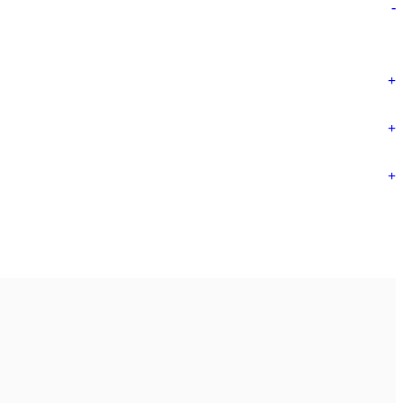
-
+
+
+