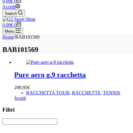
Carrello
0,00
€
0
Accedi
Search
Carrello
0,00
€
0
Menu
Home
/
BAB101569
BAB101569
Pure aero g.9 racchetta
289,95
€
RACCHETTA TOUR
,
RACCHETTE
,
TENNIS
Questo
Scegli
prodotto
ha
Filtri
più
varianti.
Le
opzioni