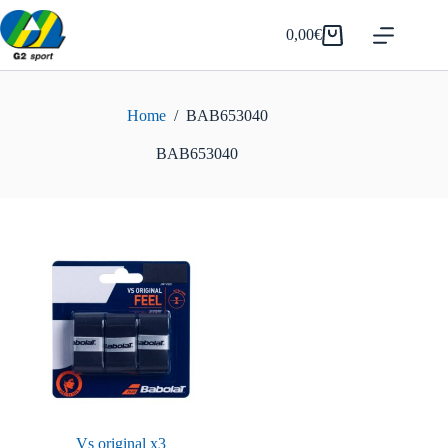
Salta
al
0,00
€
Carrello
contenuto
Home
/
BAB653040
BAB653040
Vs original x3