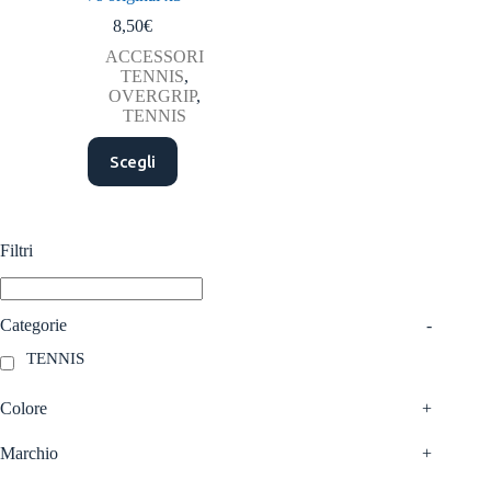
8,50
€
ACCESSORI
TENNIS
,
OVERGRIP
,
TENNIS
Questo
Scegli
prodotto
ha
più
varianti.
Le
Filtri
opzioni
possono
essere
scelte
Categorie
-
nella
TENNIS
pagina
del
prodotto
Colore
+
Marchio
+