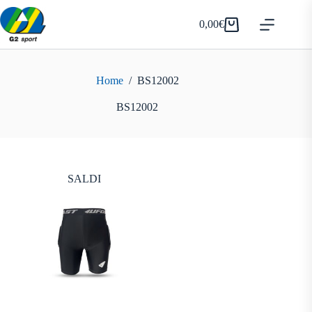
Salta
al
0,00
€
Carrello
contenuto
Home
/
BS12002
BS12002
SALDI