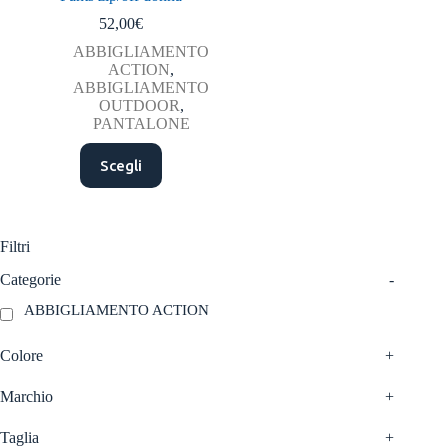
52,00
€
ABBIGLIAMENTO
ACTION
,
ABBIGLIAMENTO
OUTDOOR
,
PANTALONE
Questo
Scegli
prodotto
ha
più
varianti.
Le
Filtri
opzioni
possono
Categorie
-
essere
ABBIGLIAMENTO ACTION
scelte
nella
pagina
Colore
+
del
prodotto
Marchio
+
Taglia
+