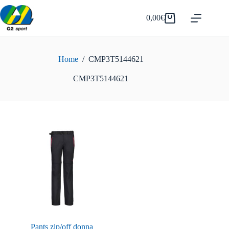
Salta
al
0,00
€
Carrello
contenuto
Home
/
CMP3T5144621
CMP3T5144621
Pants zip/off donna