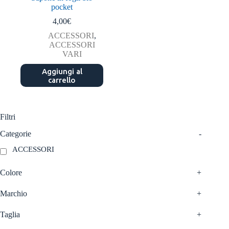
pocket
4,00
€
ACCESSORI
,
ACCESSORI
VARI
Aggiungi al
carrello
Filtri
Categorie
-
ACCESSORI
Colore
+
Marchio
+
Taglia
+