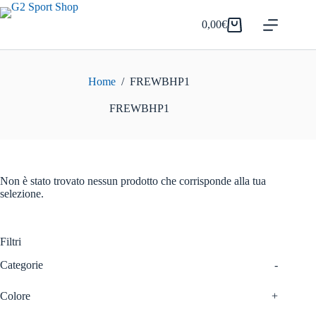
Salta
al
0,00
€
Carrello
contenuto
Home
/
FREWBHP1
FREWBHP1
Non è stato trovato nessun prodotto che corrisponde alla tua
selezione.
Filtri
Categorie
-
Colore
+