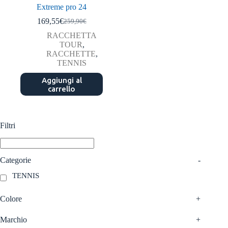
Extreme pro 24
169,55
€
259,90
€
Il
Il
prezzo
prezzo
RACCHETTA
originale
attuale
TOUR
,
era:
è:
RACCHETTE
,
259,90€.
169,55€.
TENNIS
Aggiungi al
carrello
Filtri
Categorie
-
TENNIS
Colore
+
Marchio
+