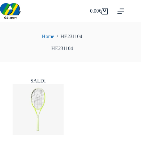
Salta
al
0,00
€
Carrello
contenuto
Home
/
HE231104
HE231104
SALDI