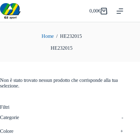
Salta
al
0,00
€
Carrello
contenuto
Home
/
HE232015
HE232015
Non è stato trovato nessun prodotto che corrisponde alla tua
selezione.
Filtri
Categorie
-
Colore
+