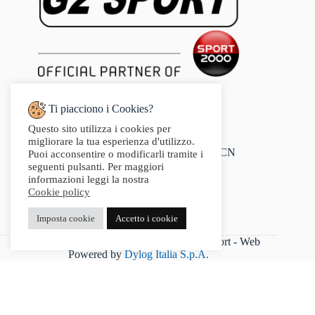
Ti piacciono i Cookies?
Questo sito utilizza i cookies per
Indirizzo:
migliorare la tua esperienza d'utilizzo.
Via Audisio, 26, 12042 Bra CN
Puoi acconsentire o modificarli tramite i
Telefono:
seguenti pulsanti. Per maggiori
0172 412 414
informazioni leggi la nostra
Email:
Cookie policy
info@g2sport.com
Fax:
Imposta cookie
Accetto i cookie
0172412414
P.IVA 03542250042 - Copyright 2025 G2Sport - Web
Powered by
Dylog Italia S.p.A.