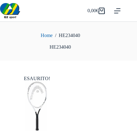
Salta
al
0,00
€
Carrello
contenuto
Home
/
HE234040
HE234040
ESAURITO!