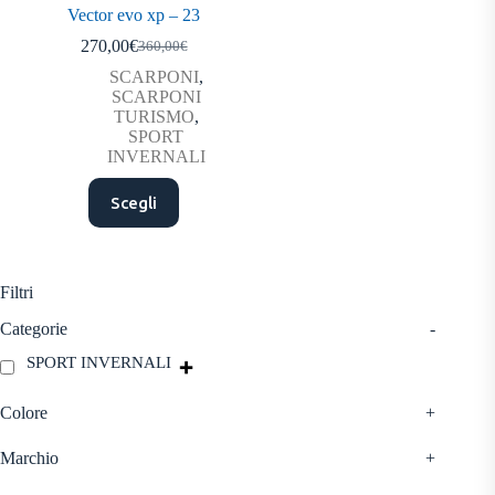
Vector evo xp – 23
270,00
€
360,00
€
Il
Il
prezzo
prezzo
SCARPONI
,
originale
attuale
SCARPONI
era:
è:
TURISMO
,
360,00€.
270,00€.
SPORT
INVERNALI
Questo
Scegli
prodotto
ha
più
varianti.
Le
Filtri
opzioni
possono
Categorie
-
essere
SPORT INVERNALI
scelte
nella
pagina
Colore
+
del
prodotto
Marchio
+