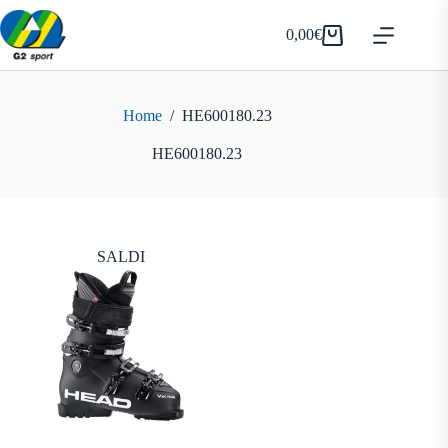
Salta
al
0,00
€
Carrello
contenuto
Home
/
HE600180.23
HE600180.23
SALDI