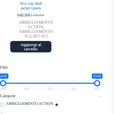
Wcr cup shell
jacket+pants
649,90
€
1.198,00
€
Il
Il
prezzo
prezzo
ABBIGLIAMENTO
originale
attuale
ACTION
,
era:
è:
ABBIGLIAMENTO
1.198,00€.
649,90€.
SCI
,
SET SCI
Aggiungi al
carrello
Filtri
649€
650€
649
649
650
650
650
Categorie
-
ABBIGLIAMENTO ACTION