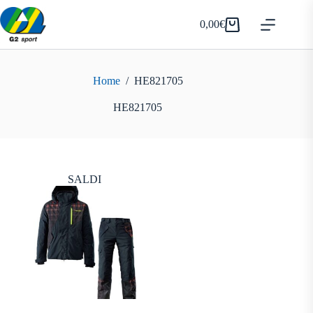
Salta
al
0,00
€
Carrello
contenuto
Home
/
HE821705
HE821705
SALDI