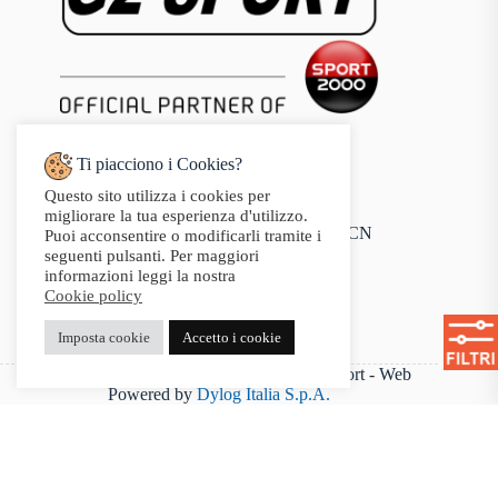
Ti piacciono i Cookies?
Questo sito utilizza i cookies per
Indirizzo:
migliorare la tua esperienza d'utilizzo.
Via Audisio, 26, 12042 Bra CN
Puoi acconsentire o modificarli tramite i
Telefono:
seguenti pulsanti. Per maggiori
0172 412 414
informazioni leggi la nostra
Email:
Cookie policy
info@g2sport.com
Fax:
Imposta cookie
Accetto i cookie
0172412414
P.IVA 03542250042 - Copyright 2025 G2Sport - Web
Powered by
Dylog Italia S.p.A.