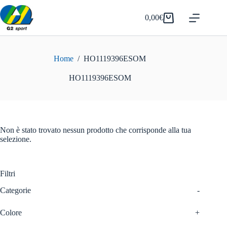
Salta
al
0,00
€
Carrello
contenuto
Home
/
HO1119396ESOM
HO1119396ESOM
Non è stato trovato nessun prodotto che corrisponde alla tua
selezione.
Filtri
Categorie
-
Colore
+