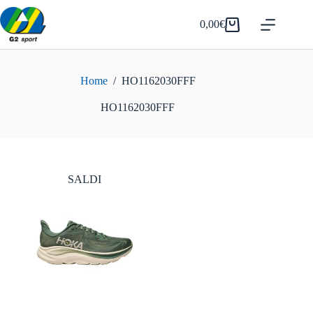
Salta
al
0,00
€
Carrello
contenuto
Home
/
HO1162030FFF
HO1162030FFF
SALDI