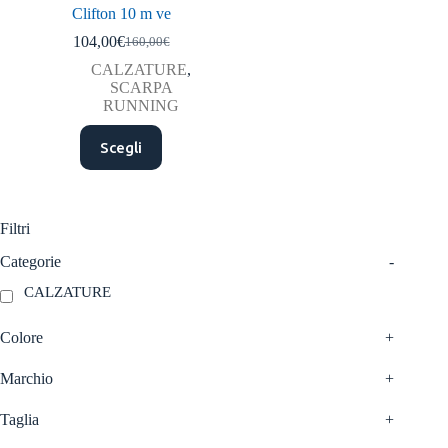
Clifton 10 m ve
104,00
€
160,00
€
Il
Il
prezzo
prezzo
CALZATURE
,
originale
attuale
SCARPA
era:
è:
RUNNING
160,00€.
104,00€.
Questo
Scegli
prodotto
ha
più
varianti.
Le
Filtri
opzioni
possono
Categorie
-
essere
CALZATURE
scelte
nella
pagina
Colore
+
del
prodotto
Marchio
+
Taglia
+