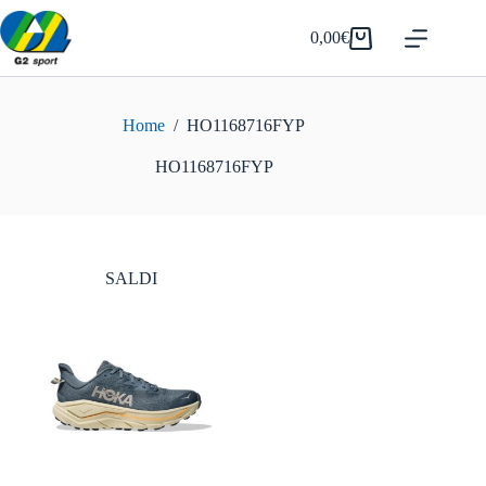
Salta
al
0,00
€
Carrello
contenuto
Home
/
HO1168716FYP
HO1168716FYP
SALDI