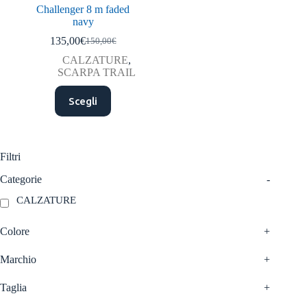
Challenger 8 m faded
navy
135,00
€
150,00
€
Il
Il
prezzo
prezzo
CALZATURE
,
originale
attuale
SCARPA TRAIL
era:
è:
Questo
150,00€.
135,00€.
Scegli
prodotto
ha
più
varianti.
Le
Filtri
opzioni
possono
Categorie
-
essere
CALZATURE
scelte
nella
pagina
Colore
+
del
prodotto
Marchio
+
Taglia
+