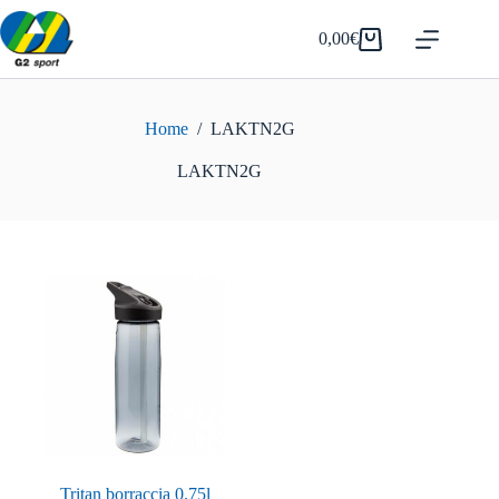
Salta
al
0,00
€
Carrello
contenuto
Home
/
LAKTN2G
LAKTN2G
Tritan borraccia 0.75l