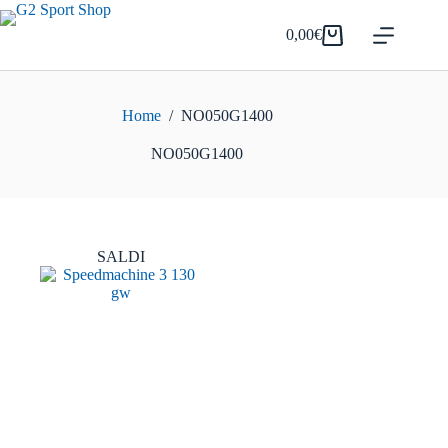
Salta
al
0,00
€
Carrello
contenuto
Home
/
NO050G1400
NO050G1400
SALDI