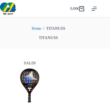
Salta
al
0,00
€
Carrello
contenuto
Home
/
TITANUSS
TITANUSS
SALDI