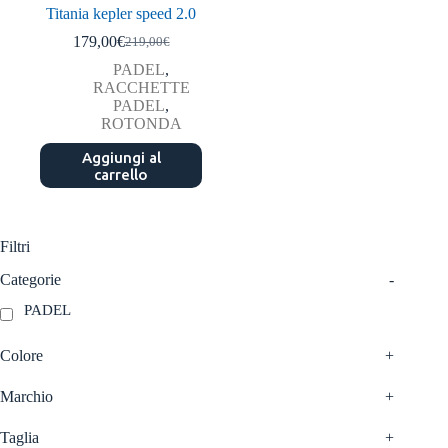
Titania kepler speed 2.0
179,00
€
219,00
€
Il
Il
prezzo
prezzo
PADEL
,
originale
attuale
RACCHETTE
era:
è:
PADEL
,
219,00€.
179,00€.
ROTONDA
Aggiungi al
carrello
Filtri
Categorie
-
PADEL
Colore
+
Marchio
+
Taglia
+