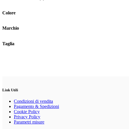
possono
essere
scelte
Colore
nella
pagina
del
Marchio
prodotto
Taglia
Link Utili
Condizioni di vendita
Pagamento & Spedizioni
Cookie Policy
Privacy Policy
Parametri misure