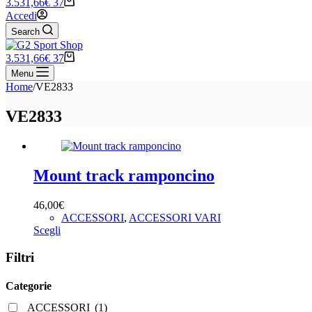
Carrello
3.531,66
€
37
Accedi
Search
Carrello
3.531,66
€
37
Menu
Home
/
VE2833
VE2833
Mount track ramponcino
46,00
€
ACCESSORI
,
ACCESSORI VARI
Questo
Scegli
prodotto
ha
Filtri
più
varianti.
Categorie
Le
opzioni
ACCESSORI
(1)