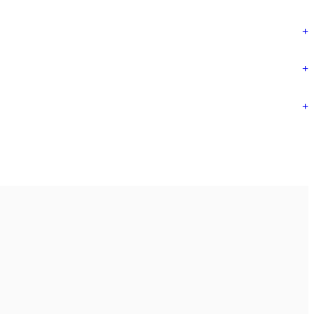
+
+
+