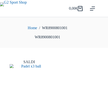
Salta
al
0,00
€
Carrello
contenuto
Home
/
WR8900801001
WR8900801001
SALDI