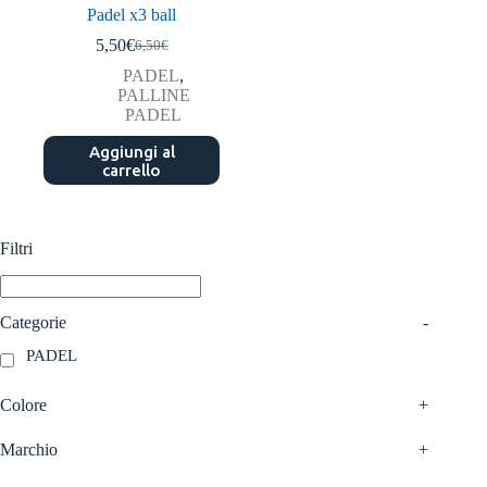
Padel x3 ball
5,50
€
6,50
€
Il
Il
prezzo
prezzo
PADEL
,
originale
attuale
PALLINE
era:
è:
PADEL
6,50€.
5,50€.
Aggiungi al
carrello
Filtri
Categorie
-
PADEL
Colore
+
Marchio
+