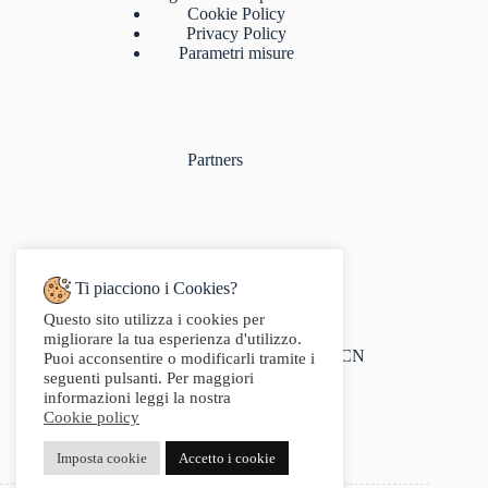
Cookie Policy
Privacy Policy
Parametri misure
Partners
Ti piacciono i Cookies?
Questo sito utilizza i cookies per
Indirizzo:
migliorare la tua esperienza d'utilizzo.
Via Audisio, 26, 12042 Bra CN
Puoi acconsentire o modificarli tramite i
Telefono:
seguenti pulsanti. Per maggiori
0172 412 414
informazioni leggi la nostra
Email:
Cookie policy
info@g2sport.com
Fax:
Imposta cookie
Accetto i cookie
0172412414