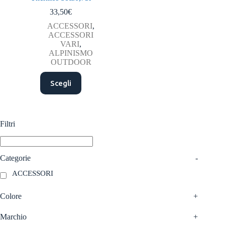
33,50
€
ACCESSORI
,
ACCESSORI
VARI
,
ALPINISMO
OUTDOOR
Questo
Scegli
prodotto
ha
più
varianti.
Le
Filtri
opzioni
possono
essere
scelte
Categorie
-
nella
ACCESSORI
pagina
del
prodotto
Colore
+
Marchio
+