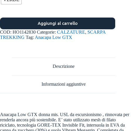
Aggiungi al carrello
COD:
HO1142830
Categorie:
CALZATURE
,
SCARPA
TREKKING
Tag:
Anacapa Low GTX
Descrizione
Informazioni aggiuntive
Anacapa Low GTX donna mis. USL da escursionismo , rinnovata per
renderla ancora più sostenibile. E’ stato utilizzato mesh di filato
riciclato, tecnologia GORE-TEX Invisible Fit, intersuola in EVA da
canna da zucchero (30%) e suola Vibram Megagrip. Completata da