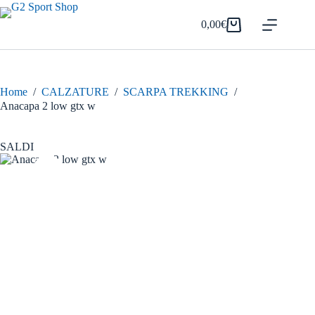
Salta
al
0,00
€
Carrello
contenuto
Home
/
CALZATURE
/
SCARPA TREKKING
/
Anacapa 2 low gtx w
SALDI