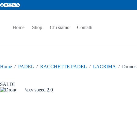
Salta
al
contenuto
Home
Shop
Chi siamo
Contatti
Home
/
PADEL
/
RACCHETTE PADEL
/
LACRIMA
/
Dronos 
SALDI