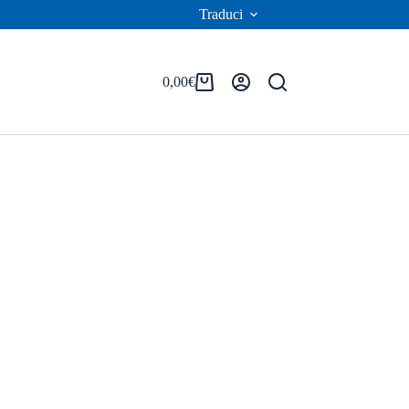
Traduci
0,00
€
Carrello