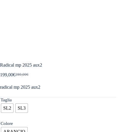
Radical mp 2025 aux2
199,00
€
280,00
€
Il
Il
prezzo
prezzo
radical mp 2025 aux2
originale
attuale
era:
è:
280,00€.
199,00€.
Taglia
SL2
SL3
Colore
ARANCIO