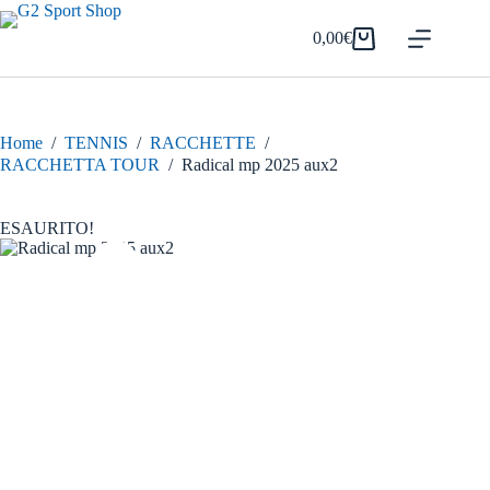
Salta
al
0,00
€
Carrello
contenuto
Home
/
TENNIS
/
RACCHETTE
/
RACCHETTA TOUR
/
Radical mp 2025 aux2
ESAURITO!