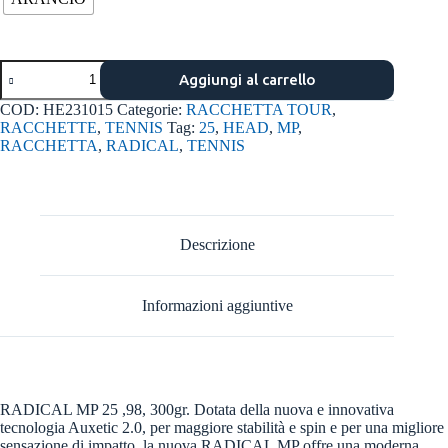
Radical
Aggiungi al carrello
mp
2025
COD:
HE231015
Categorie:
RACCHETTA TOUR
,
aux2
RACCHETTE
,
TENNIS
Tag:
25
,
HEAD
,
MP
,
quantità
RACCHETTA
,
RADICAL
,
TENNIS
Descrizione
Informazioni aggiuntive
RADICAL MP 25 ,98, 300gr. Dotata della nuova e innovativa
tecnologia Auxetic 2.0, per maggiore stabilità e spin e per una migliore
sensazione di impatto, la nuova RADICAL MP offre una moderna