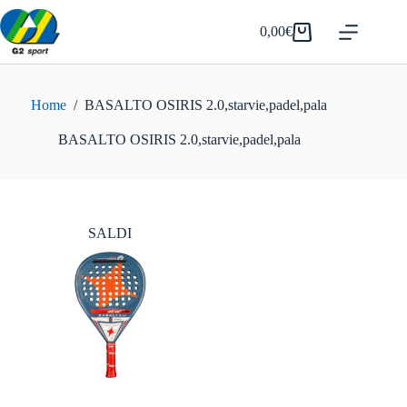
Salta
al
0,00
€
Carrello
contenuto
Home
/
BASALTO OSIRIS 2.0,starvie,padel,pala
BASALTO OSIRIS 2.0,starvie,padel,pala
SALDI