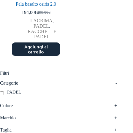
Pala basalto osiris 2.0
194,00
€
299,00
€
Il
Il
prezzo
prezzo
LACRIMA
,
originale
attuale
PADEL
,
era:
è:
RACCHETTE
299,00€.
194,00€.
PADEL
Aggiungi al
carrello
Filtri
Categorie
-
PADEL
Colore
+
Marchio
+
Taglia
+