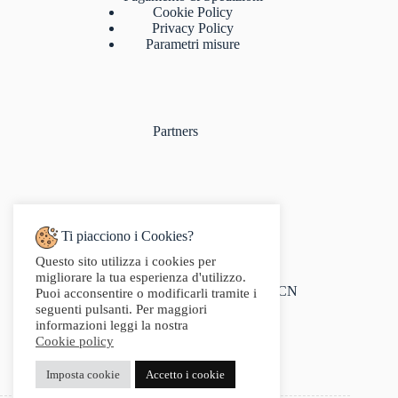
Cookie Policy
Privacy Policy
Parametri misure
Partners
Ti piacciono i Cookies?
Questo sito utilizza i cookies per
Indirizzo:
migliorare la tua esperienza d'utilizzo.
Via Audisio, 26, 12042 Bra CN
Puoi acconsentire o modificarli tramite i
Telefono:
seguenti pulsanti. Per maggiori
0172 412 414
informazioni leggi la nostra
Email:
Cookie policy
info@g2sport.com
Fax:
Imposta cookie
Accetto i cookie
0172412414