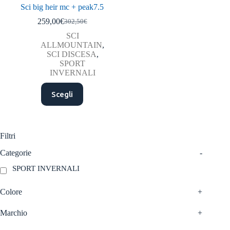
Sci big heir mc + peak7.5
259,00
€
302,50
€
Il
Il
prezzo
prezzo
SCI
originale
attuale
ALLMOUNTAIN
,
era:
è:
SCI DISCESA
,
302,50€.
259,00€.
SPORT
INVERNALI
Questo
Scegli
prodotto
ha
più
varianti.
Le
Filtri
opzioni
possono
Categorie
-
essere
SPORT INVERNALI
scelte
nella
pagina
Colore
+
del
prodotto
Marchio
+