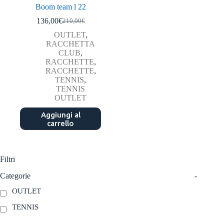
Boom team l 22
136,00
€
210,00
€
Il
Il
prezzo
prezzo
OUTLET
,
originale
attuale
RACCHETTA
era:
è:
CLUB
,
210,00€.
136,00€.
RACCHETTE
,
RACCHETTE
,
TENNIS
,
TENNIS
OUTLET
Aggiungi al
carrello
Filtri
Categorie
-
OUTLET
TENNIS