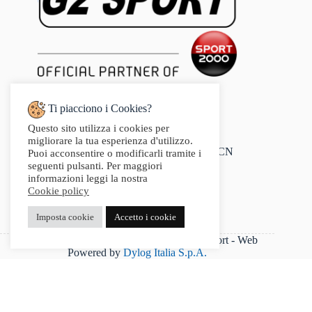
Ti piacciono i Cookies?
Questo sito utilizza i cookies per
Indirizzo:
migliorare la tua esperienza d'utilizzo.
Via Audisio, 26, 12042 Bra CN
Puoi acconsentire o modificarli tramite i
Telefono:
seguenti pulsanti. Per maggiori
0172 412 414
informazioni leggi la nostra
Email:
Cookie policy
info@g2sport.com
Fax:
Imposta cookie
Accetto i cookie
0172412414
P.IVA 03542250042 - Copyright 2025 G2Sport - Web
Powered by
Dylog Italia S.p.A.