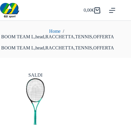
Salta
al
0,00
€
Carrello
contenuto
Home
/
BOOM TEAM L,head,RACCHETTA,TENNIS,OFFERTA
BOOM TEAM L,head,RACCHETTA,TENNIS,OFFERTA
SALDI