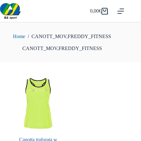
Salta
al
0,00
€
Carrello
contenuto
Home
/
CANOTT_MOV,FREDDY_FITNESS
CANOTT_MOV,FREDDY_FITNESS
Canotta traforata w