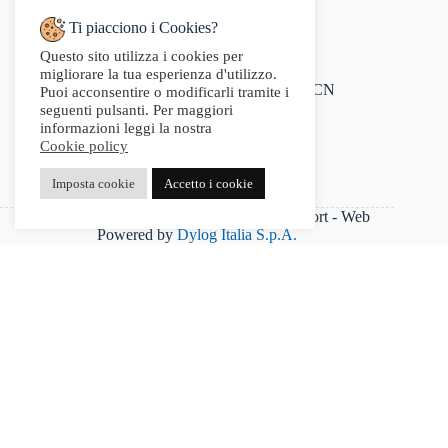
Ti piacciono i Cookies?
Questo sito utilizza i cookies per
Indirizzo:
migliorare la tua esperienza d'utilizzo.
Via Audisio, 26, 12042 Bra CN
Puoi acconsentire o modificarli tramite i
Telefono:
seguenti pulsanti. Per maggiori
0172 412 414
informazioni leggi la nostra
Email:
Cookie policy
info@g2sport.com
Fax:
Imposta cookie
Accetto i cookie
0172412414
P.IVA 03542250042 - Copyright 2025 G2Sport - Web
Powered by
Dylog Italia S.p.A.
Categorie
-
ABBIGLIAMENTO ACTION
Colore
+