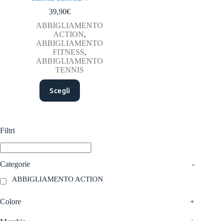
39,90
€
ABBIGLIAMENTO
ACTION
,
ABBIGLIAMENTO
FITNESS
,
ABBIGLIAMENTO
TENNIS
Questo
Scegli
prodotto
ha
più
varianti.
Le
Filtri
opzioni
possono
essere
scelte
Categorie
-
nella
ABBIGLIAMENTO ACTION
pagina
del
prodotto
Colore
+