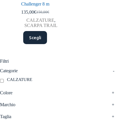
Challenger 8 m
135,00
€
150,00
€
Il
Il
prezzo
prezzo
CALZATURE
,
originale
attuale
SCARPA TRAIL
era:
è:
Questo
150,00€.
135,00€.
Scegli
prodotto
ha
più
varianti.
Le
Filtri
opzioni
possono
Categorie
-
essere
CALZATURE
scelte
nella
pagina
Colore
+
del
prodotto
Marchio
+
Taglia
+