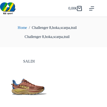
Salta
al
0,00
€
Carrello
contenuto
Home
/
Challenger 8,hoka,scarpa,trail
Challenger 8,hoka,scarpa,trail
SALDI