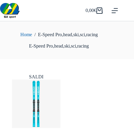
Salta
al
0,00
€
Carrello
contenuto
Home
/
E-Speed Pro,head,ski,sci,racing
E-Speed Pro,head,ski,sci,racing
SALDI