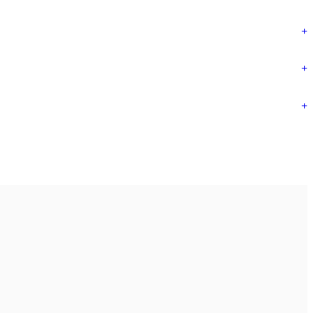
+
+
+