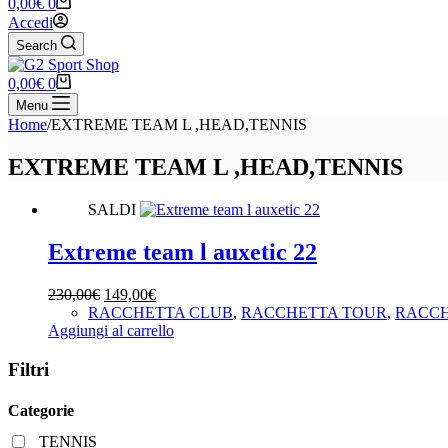
Carrello
0,00
€
0
Accedi
Search
Carrello
0,00
€
0
Menu
Home
/
EXTREME TEAM L ,HEAD,TENNIS
EXTREME TEAM L ,HEAD,TENNIS
SALDI
Extreme team l auxetic 22
Il
Il
230,00
€
149,00
€
prezzo
prezzo
RACCHETTA CLUB
,
RACCHETTA TOUR
,
RACC
originale
attuale
Aggiungi al carrello
era:
è:
230,00€.
149,00€.
Filtri
Categorie
TENNIS