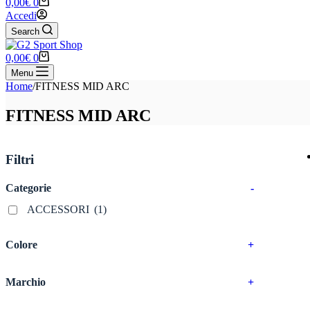
Carrello
0,00
€
0
Accedi
Search
Carrello
0,00
€
0
Menu
Home
/
FITNESS MID ARC
FITNESS MID ARC
Filtri
Categorie
-
ACCESSORI
(1)
Colore
+
Marchio
+