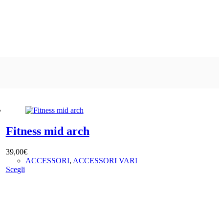
Fitness mid arch
39,00
€
ACCESSORI
,
ACCESSORI VARI
Questo
Scegli
prodotto
ha
più
varianti.
Le