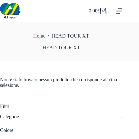
Salta
al
0,00
€
Carrello
contenuto
Home
/
HEAD TOUR XT
HEAD TOUR XT
Non è stato trovato nessun prodotto che corrisponde alla tua
selezione.
Filtri
Categorie
-
Colore
+