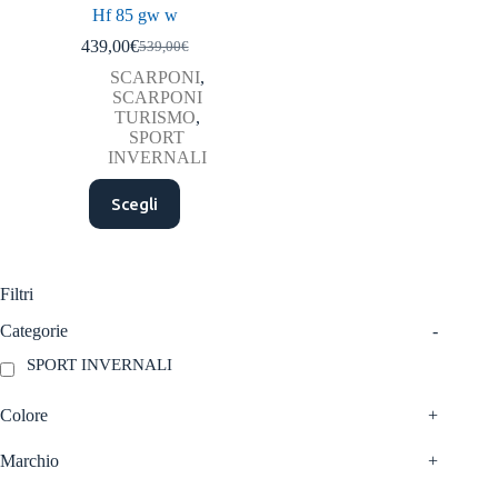
Hf 85 gw w
439,00
€
539,00
€
Il
Il
prezzo
prezzo
SCARPONI
,
originale
attuale
SCARPONI
era:
è:
TURISMO
,
539,00€.
439,00€.
SPORT
INVERNALI
Questo
Scegli
prodotto
ha
più
varianti.
Le
Filtri
opzioni
possono
Categorie
-
essere
SPORT INVERNALI
scelte
nella
pagina
Colore
+
del
prodotto
Marchio
+