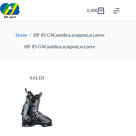
Salta
al
0,00
€
Carrello
contenuto
Home
/
HF 85 GW,nordica,scarponi,sci,neve
HF 85 GW,nordica,scarponi,sci,neve
SALDI