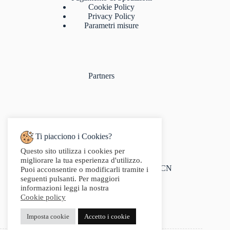
Cookie Policy
Privacy Policy
Parametri misure
Partners
Ti piacciono i Cookies?
Questo sito utilizza i cookies per
Indirizzo:
migliorare la tua esperienza d'utilizzo.
Via Audisio, 26, 12042 Bra CN
Puoi acconsentire o modificarli tramite i
Telefono:
seguenti pulsanti. Per maggiori
0172 412 414
informazioni leggi la nostra
Email:
Cookie policy
info@g2sport.com
Fax:
Imposta cookie
Accetto i cookie
0172412414