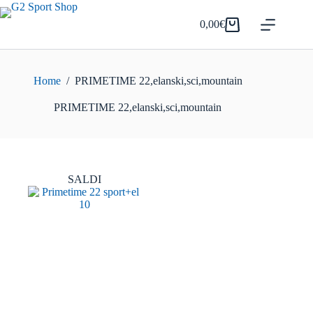
Salta
al
0,00
€
Carrello
contenuto
Home
/
PRIMETIME 22,elanski,sci,mountain
PRIMETIME 22,elanski,sci,mountain
SALDI