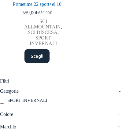
Primetime 22 sport+el 10
559,00
€
659,00
€
Il
Il
prezzo
prezzo
SCI
originale
attuale
ALLMOUNTAIN
,
era:
è:
SCI DISCESA
,
659,00€.
559,00€.
SPORT
INVERNALI
Questo
Scegli
prodotto
ha
più
varianti.
Le
Filtri
opzioni
possono
Categorie
-
essere
SPORT INVERNALI
scelte
nella
pagina
Colore
+
del
prodotto
Marchio
+