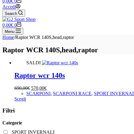
Carrello
0,00
€
0
Accedi
Search
Carrello
0,00
€
0
Menu
Home
/
Raptor WCR 140S,head,raptor
Raptor WCR 140S,head,raptor
SALDI
Raptor wcr 140s
Il
Il
690,00
€
570,00
€
prezzo
prezzo
SCARPONI
,
SCARPONI RACE
,
SPORT INVERNAL
Questo
originale
attuale
Scegli
prodotto
era:
è:
ha
690,00€.
570,00€.
Filtri
più
varianti.
Categorie
Le
opzioni
SPORT INVERNALI