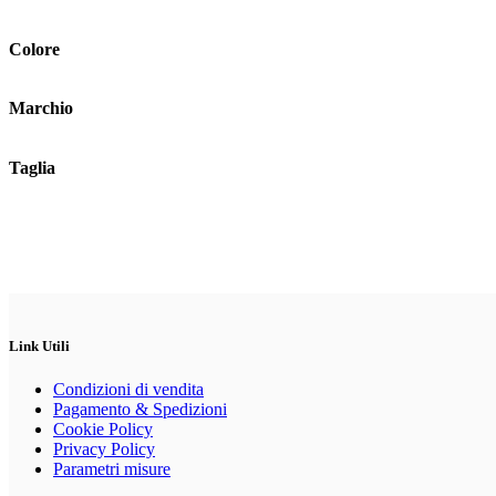
possono
essere
scelte
Colore
nella
pagina
del
Marchio
prodotto
Taglia
Link Utili
Condizioni di vendita
Pagamento & Spedizioni
Cookie Policy
Privacy Policy
Parametri misure