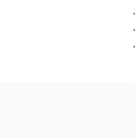
+
+
+