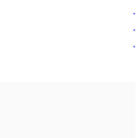
+
+
+