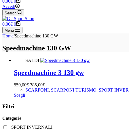
Carrello
0,00
€
0
Accedi
Search
Carrello
0,00
€
0
Menu
Home
/
Speedmachine 130 GW
Speedmachine 130 GW
SALDI
Speedmachine 3 130 gw
Il
Il
550,00
€
385,00
€
prezzo
prezzo
SCARPONI
,
SCARPONI TURISMO
,
SPORT INVER
Questo
originale
attuale
Scegli
prodotto
era:
è:
ha
550,00€.
385,00€.
Filtri
più
varianti.
Categorie
Le
opzioni
SPORT INVERNALI