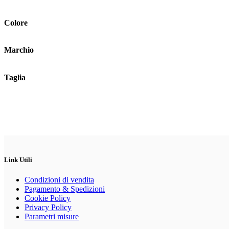
possono
essere
scelte
Colore
nella
pagina
del
Marchio
prodotto
Taglia
Link Utili
Condizioni di vendita
Pagamento & Spedizioni
Cookie Policy
Privacy Policy
Parametri misure