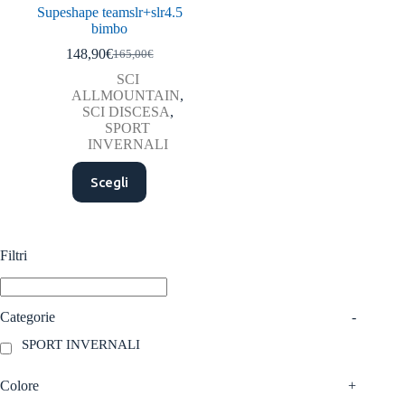
Supeshape teamslr+slr4.5
bimbo
148,90
€
165,00
€
Il
Il
prezzo
prezzo
SCI
originale
attuale
ALLMOUNTAIN
,
era:
è:
SCI DISCESA
,
165,00€.
148,90€.
SPORT
INVERNALI
Questo
Scegli
prodotto
ha
più
varianti.
Le
Filtri
opzioni
possono
essere
scelte
Categorie
-
nella
SPORT INVERNALI
pagina
del
prodotto
Colore
+