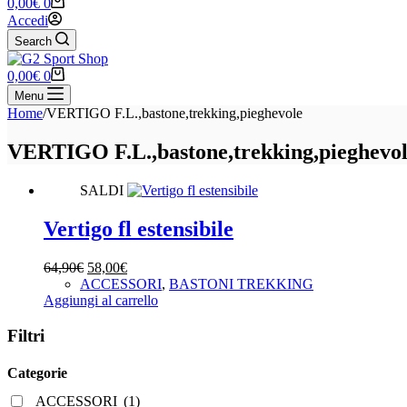
Carrello
0,00
€
0
Accedi
Search
Carrello
0,00
€
0
Menu
Home
/
VERTIGO F.L.,bastone,trekking,pieghevole
VERTIGO F.L.,bastone,trekking,pieghevo
SALDI
Vertigo fl estensibile
Il
Il
64,90
€
58,00
€
prezzo
prezzo
ACCESSORI
,
BASTONI TREKKING
originale
attuale
Aggiungi al carrello
era:
è:
64,90€.
58,00€.
Filtri
Categorie
ACCESSORI
(1)