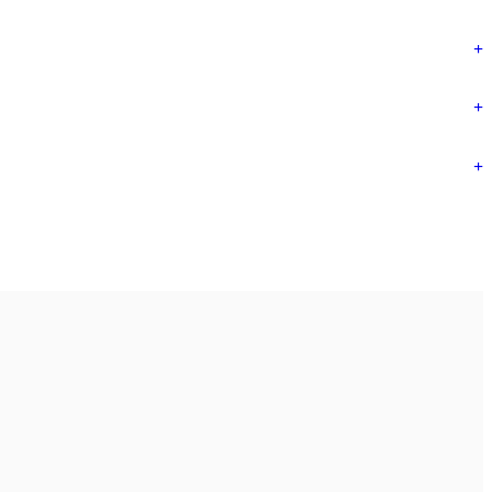
+
+
+