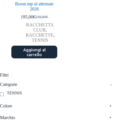
Boom mp ul alternate
2026
195,00
€
230,00
€
Il
Il
prezzo
prezzo
RACCHETTA
originale
attuale
CLUB
,
era:
è:
RACCHETTE
,
230,00€.
195,00€.
TENNIS
Aggiungi al
carrello
Filtri
Categorie
-
TENNIS
Colore
+
Marchio
+