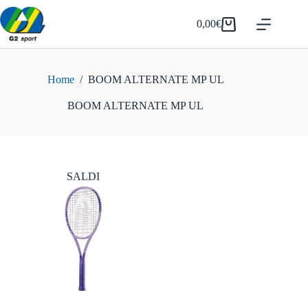
Salta
al
0,00
€
Carrello
contenuto
Home
/
BOOM ALTERNATE MP UL
BOOM ALTERNATE MP UL
SALDI