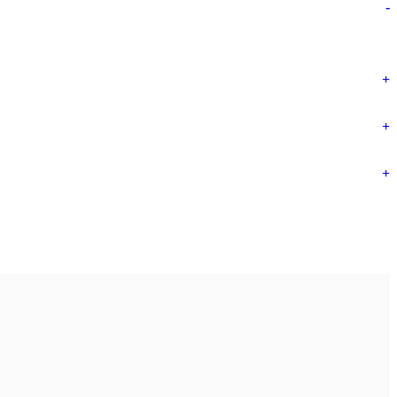
-
+
+
+