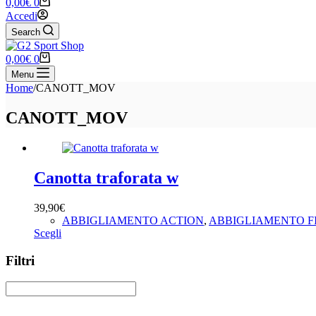
Carrello
0,00
€
0
Accedi
Search
Carrello
0,00
€
0
Menu
Home
/
CANOTT_MOV
CANOTT_MOV
Canotta traforata w
39,90
€
ABBIGLIAMENTO ACTION
,
ABBIGLIAMENTO F
Questo
Scegli
prodotto
ha
Filtri
più
varianti.
Le
opzioni