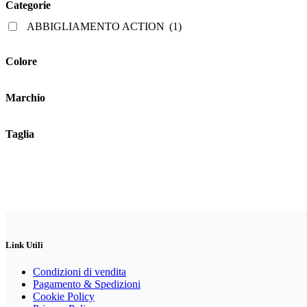
Categorie
possono
essere
ABBIGLIAMENTO ACTION
(1)
scelte
nella
pagina
Colore
del
prodotto
Marchio
Taglia
Link Utili
Condizioni di vendita
Pagamento & Spedizioni
Cookie Policy