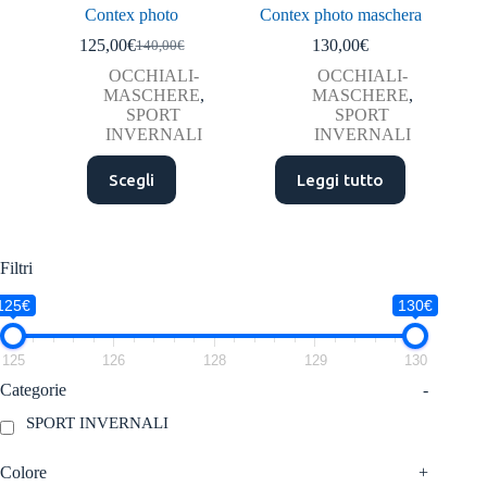
Contex photo
Contex photo maschera
125,00
€
130,00
€
140,00
€
Il
Il
prezzo
prezzo
OCCHIALI-
OCCHIALI-
originale
attuale
MASCHERE
,
MASCHERE
,
era:
è:
SPORT
SPORT
140,00€.
125,00€.
INVERNALI
INVERNALI
Questo
Scegli
Leggi tutto
prodotto
ha
più
varianti.
Le
Filtri
opzioni
possono
125€
130€
essere
scelte
nella
125
126
128
129
130
pagina
Categorie
-
del
prodotto
SPORT INVERNALI
Colore
+