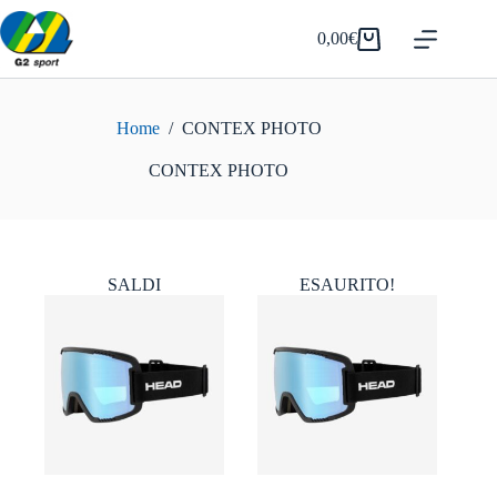
Salta
al
0,00
€
Carrello
contenuto
Home
/
CONTEX PHOTO
CONTEX PHOTO
SALDI
ESAURITO!