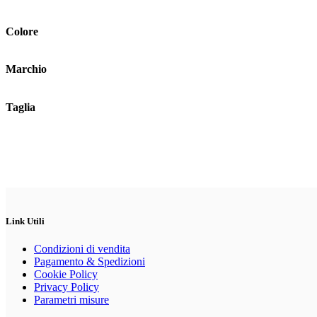
possono
essere
scelte
Colore
nella
pagina
del
Marchio
prodotto
Taglia
Link Utili
Condizioni di vendita
Pagamento & Spedizioni
Cookie Policy
Privacy Policy
Parametri misure