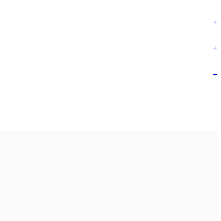
+
+
+