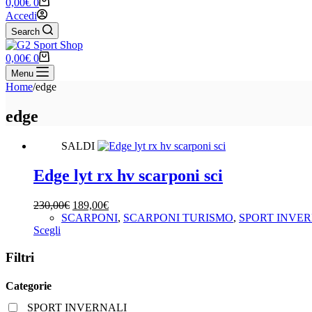
Carrello
0,00
€
0
Accedi
Search
Carrello
0,00
€
0
Menu
Home
/
edge
edge
SALDI
Edge lyt rx hv scarponi sci
Il
Il
230,00
€
189,00
€
prezzo
prezzo
SCARPONI
,
SCARPONI TURISMO
,
SPORT INVER
Questo
originale
attuale
Scegli
prodotto
era:
è:
ha
230,00€.
189,00€.
Filtri
più
varianti.
Categorie
Le
opzioni
SPORT INVERNALI