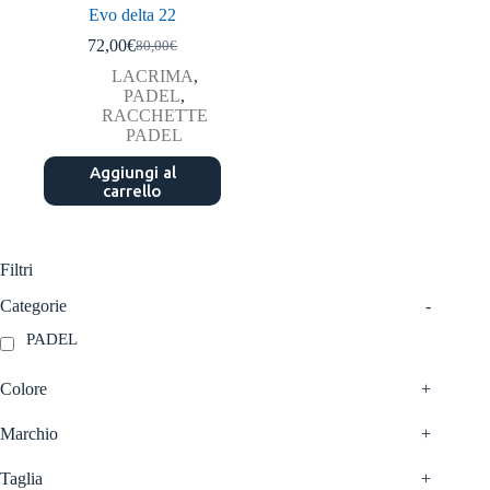
Evo delta 22
72,00
€
80,00
€
Il
Il
prezzo
prezzo
LACRIMA
,
originale
attuale
PADEL
,
era:
è:
RACCHETTE
80,00€.
72,00€.
PADEL
Aggiungi al
carrello
Filtri
Categorie
-
PADEL
Colore
+
Marchio
+
Taglia
+