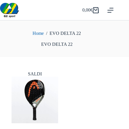
Salta
al
0,00
€
Carrello
contenuto
Home
/
EVO DELTA 22
EVO DELTA 22
SALDI