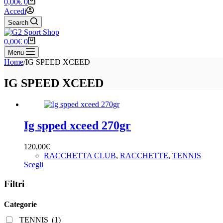
Carrello
0,00
€
0
Accedi
Search
Carrello
0,00
€
0
Menu
Home
/
IG SPEED XCEED
IG SPEED XCEED
Ig spped xceed 270gr
120,00
€
RACCHETTA CLUB
,
RACCHETTE
,
TENNIS
Questo
Scegli
prodotto
ha
Filtri
più
varianti.
Categorie
Le
opzioni
TENNIS
(1)