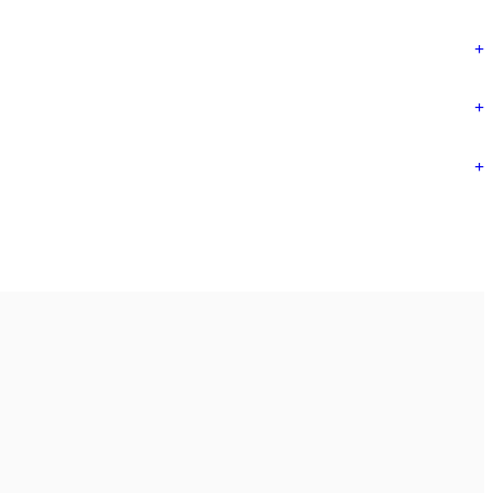
+
+
+