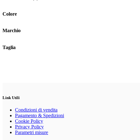
possono
essere
scelte
Colore
nella
pagina
del
Marchio
prodotto
Taglia
Link Utili
Condizioni di vendita
Pagamento & Spedizioni
Cookie Policy
Privacy Policy
Parametri misure