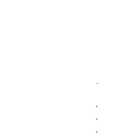
-
+
+
+