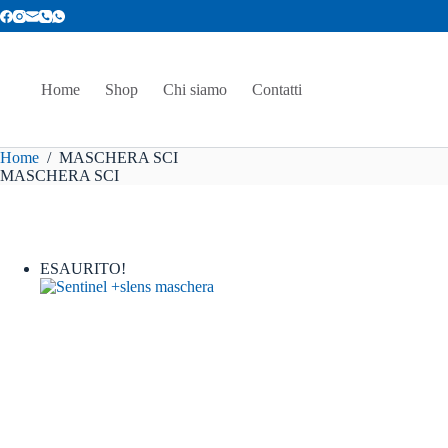
Salta
al
contenuto
Home
Shop
Chi siamo
Contatti
Home
/
MASCHERA SCI
MASCHERA SCI
ESAURITO!