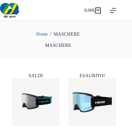
Salta
al
0,00
€
Carrello
contenuto
Home
/
MASCHERE
MASCHERE
SALDI
ESAURITO!