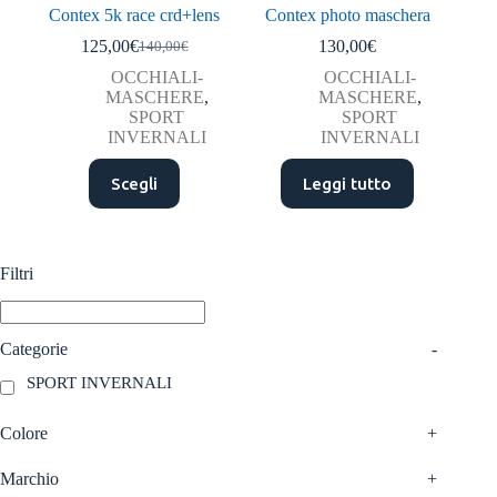
Contex 5k race crd+lens
Contex photo maschera
125,00
€
130,00
€
140,00
€
Il
Il
prezzo
prezzo
OCCHIALI-
OCCHIALI-
originale
attuale
MASCHERE
,
MASCHERE
,
era:
è:
SPORT
SPORT
140,00€.
125,00€.
INVERNALI
INVERNALI
Questo
Scegli
Leggi tutto
prodotto
ha
più
varianti.
Le
Filtri
opzioni
possono
essere
scelte
Categorie
-
nella
SPORT INVERNALI
pagina
del
prodotto
Colore
+
Marchio
+